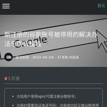
新注册的谷歌账号被停用的解决办
法与申诉模板
首页
肤浅若萌
·
2023-06-06
·
37.83k 次阅读
docker
时光轴
1.引言
微语
开往
关于
大陆用户使用vpn/代理注册谷歌账号；
我？
注册时需要验证电话号码；注册成功后又被谷歌停用