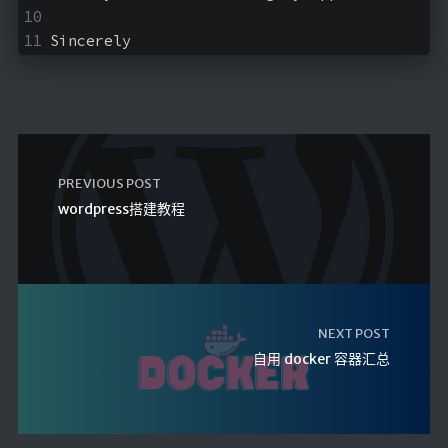
Sincerely
PREVIOUS POST
wordpress搭建教程
NEXT POST
自用 docker 容器汇总