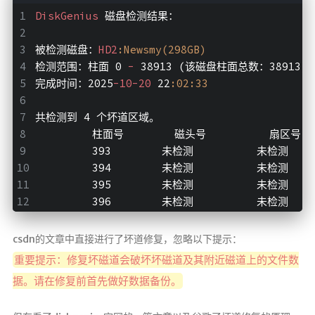
DiskGenius
 磁盘检测结果：
被检测磁盘：
HD2
:Newsmy(298GB)
检测范围：柱面 0 
-
 38913 (该磁盘柱面总数：38913)
完成时间：2025
-10-20
 22
:02
:33
共检测到 4 个坏道区域。
         柱面号        磁头号          扇区号  
         393        未检测          未检测     
         394        未检测          未检测     
         395        未检测          未检测     
         396        未检测          未检测     
csdn的文章中直接进行了坏道修复，忽略以下提示：
重要提示：修复坏磁道会破坏坏磁道及其附近磁道上的文件数
据。请在修复前首先做好数据备份。