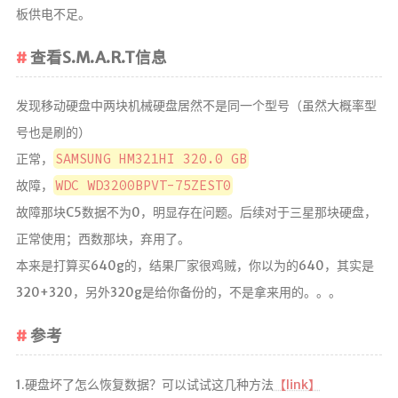
板供电不足。
查看S.M.A.R.T信息
发现移动硬盘中两块机械硬盘居然不是同一个型号（虽然大概率型
号也是刷的）
SAMSUNG HM321HI 320.0 GB
正常，
WDC WD3200BPVT-75ZEST0
故障，
故障那块C5数据不为0，明显存在问题。后续对于三星那块硬盘，
正常使用；西数那块，弃用了。
本来是打算买640g的，结果厂家很鸡贼，你以为的640，其实是
320+320，另外320g是给你备份的，不是拿来用的。。。
参考
1.硬盘坏了怎么恢复数据？可以试试这几种方法
【link】