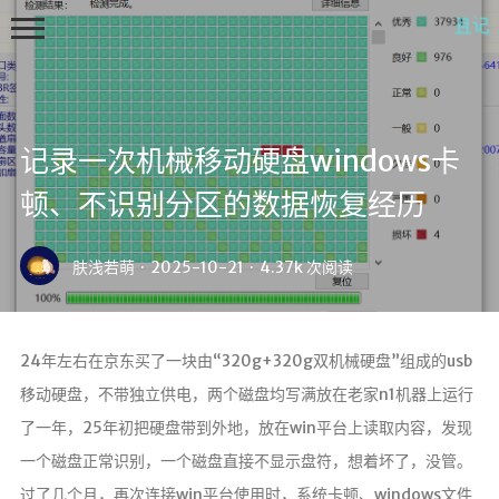
记录一次机械移动硬盘windows卡
顿、不识别分区的数据恢复经历
首页
肤浅若萌
·
2025-10-21
·
4.37k 次阅读
docker
时光轴
24年左右在京东买了一块由“320g+320g双机械硬盘”组成的usb
微语
移动硬盘，不带独立供电，两个磁盘均写满放在老家n1机器上运行
开往
了一年，25年初把硬盘带到外地，放在win平台上读取内容，发现
关于
一个磁盘正常识别，一个磁盘直接不显示盘符，想着坏了，没管。
我？
过了几个月，再次连接win平台使用时，系统卡顿、windows文件